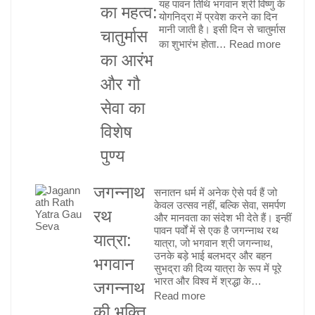
यह पावन तिथि भगवान श्री विष्णु के
का महत्व:
योगनिद्रा में प्रवेश करने का दिन
मानी जाती है। इसी दिन से चातुर्मास
चातुर्मास
:
का शुभारंभ होता…
Read more
का आरंभ
देवशयनी
(आषाढ़ी)
और गौ
एकादशी
सेवा का
का
महत्व:
विशेष
चातुर्मास
पुण्य
का
आरंभ
जगन्नाथ
सनातन धर्म में अनेक ऐसे पर्व हैं जो
और
केवल उत्सव नहीं, बल्कि सेवा, समर्पण
गौ
रथ
और मानवता का संदेश भी देते हैं। इन्हीं
सेवा
पावन पर्वों में से एक है जगन्नाथ रथ
यात्रा:
यात्रा, जो भगवान श्री जगन्नाथ,
का
उनके बड़े भाई बलभद्र और बहन
भगवान
विशेष
सुभद्रा की दिव्य यात्रा के रूप में पूरे
पुण्य
भारत और विश्व में श्रद्धा के…
जगन्नाथ
:
Read more
की भक्ति
जगन्नाथ