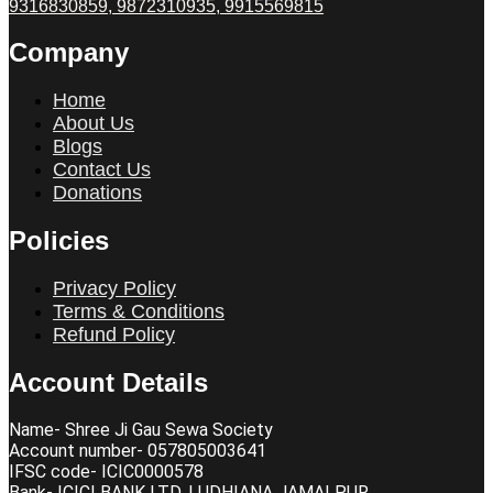
9316830859, 9872310935, 9915569815
Company
Home
About Us
Blogs
Contact Us
Donations
Policies
Privacy Policy
Terms & Conditions
Refund Policy
Account Details
Name- Shree Ji Gau Sewa Society
Account number- 057805003641
IFSC code- ICIC0000578
Bank- ICICI BANK LTD, LUDHIANA JAMALPUR.